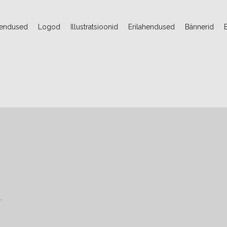
jendused
Logod
Illustratsioonid
Erilahendused
Bännerid