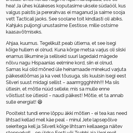
hea! Ja ühes külakeses koputasime uksele südaööl, kus
valgus paistis ja pererahvas ei maganud ja saime sooja
vett Tacticali jaoks. See soolane toit kindlasti oli abiks.
Kahjuks puljongi unustasime Eestisse, mille ostsime
kaasavõtmiseks.
Ahjaa, kuumus. Tegelikult peab ütlema, et see isegi
kõige hullem ei olnud. Kuna kõrge metsa varjus oli siiski
enamus liikumine ja selliseid suuri lagedaid mägede
nõlvu nagu Hispaanias eelmine kord, siin ei olnud.
Samas kui olid mõned üle heinamaade minekud varjuta
päikeselõõmas ja ka veel tõusuga, siis kuulsin isegi eest
Silveri suust midagi sellist – aaarrrrggghhhh!!! Ma siis
ütlesin, et mõtle nüüd sellele, mis sa mulle enne
võistlust ise ütlesid – naudi päikest! Mõtle, et ta annab
sulle energiat! 😆
Poolteist tundi enne lõppu äkki mõtlen - ei tea kas need
lihtsad kellad meil käe peal - minul Jete lapsepõlve
seieritega kell ja Silveril kõige lihtsam kellaaega näitev
stopperkell - on üldse Eesti või Tsehhi aja järgi meil