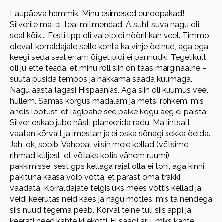
Laupäeva hommik. Minu esimesed euroopakad!
Silverile ma-ei-tea-mitmendad. A suht suva nagu oli
seal kõik... Eesti lipp oli valetpidi nööril kah veel. Timmo
olevat korraldajale selle kohta ka vihje öelnud, aga ega
keegi seda seal enam õiget pidi ei pannudki. Tegelikult
oli ju ette teada, et minu roll siin on taas marginaalne –
suuta püsida tempos ja hakkama saada kuumaga.
Nagu aasta tagasi Hispaanias. Aga siin oli kuumus veel
hullem. Samas kõrgus madalam ja metsi rohkem, mis
andis lootust, et lagipähe see päike kogu aeg ei paista.
Silver oskab jube hästi planeerida radu. Ma lihtsalt
vaatan kõrvalt ja imestan ja ei oska sõnagi sekka öelda.
Jah, ok, sobib. Vahpeal viisin meie kellad (võtsime
rihmad küljest, et võtaks kotis vähem ruumi)
pakkimisse, sest gps kellaga rajal olla ei tohi, aga kinni
pakituna kaasa võib võtta, et pärast oma träkki
vaadata. Korraldajate telgis üks mees võttis kellad ja
veidi keerutas neid käes ja nagu mõtles, mis ta nendega
siis nüüd tegema peab. Kõrval teine tuli siis appi ja
keerati need kahte kilekotti. Ei saagi aru, miks kahte.