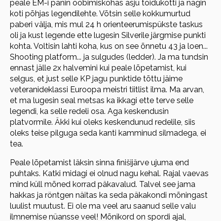
peale EM-i panin ööbimiskohas asju toidukotti ja nägin
koti põhjas legendilehte. Võtsin selle kokkumurtud
paberi välja, mis mul 24 h orienteerumispükste taskus
oli ja kust legende ette lugesin Silverile järgmise punkti
kohta. Voltisin lahti koha, kus on see õnnetu 43 ja loen...
Shooting platform... ja sulgudes (ledder). Ja ma tundsin
ennast jälle 2x halvemini kui peale lõpetamist, kui
selgus, et just selle KP jagu punktide tõttu jäime
veteranideklassi Euroopa meistri tiitlist ilma. Ma arvan,
et ma lugesin seal metsas ka ikkagi ette terve selle
legendi, ka selle redeli osa. Aga keskendusin
platvormile. Äkki kui oleks keskendunud redelile, siis
oleks teise pilguga seda kanti kamminud silmadega, ei
tea.
Peale lõpetamist läksin sinna finišijärve ujuma end
puhtaks. Katki midagi ei olnud nagu kehal. Rajal vaevas
mind küll mõned korrad päkavalud. Talvel see jama
hakkas ja röntgen näitas ka seda päkakondi mõningast
luulist muutust. Ei ole ma veel aru saanud selle valu
ilmnemise nüansse veel! Mõnikord on spordi ajal,