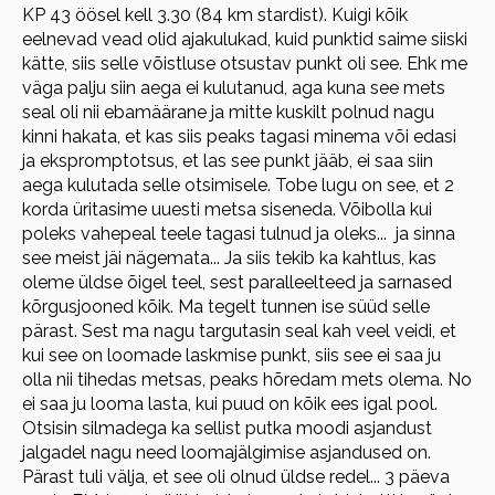
KP 43 öösel kell 3.30 (84 km stardist). Kuigi kõik
eelnevad vead olid ajakulukad, kuid punktid saime siiski
kätte, siis selle võistluse otsustav punkt oli see. Ehk me
väga palju siin aega ei kulutanud, aga kuna see mets
seal oli nii ebamäärane ja mitte kuskilt polnud nagu
kinni hakata, et kas siis peaks tagasi minema või edasi
ja ekspromptotsus, et las see punkt jääb, ei saa siin
aega kulutada selle otsimisele. Tobe lugu on see, et 2
korda üritasime uuesti metsa siseneda. Võibolla kui
poleks vahepeal teele tagasi tulnud ja oleks... ja sinna
see meist jäi nägemata... Ja siis tekib ka kahtlus, kas
oleme üldse õigel teel, sest paralleelteed ja sarnased
kõrgusjooned kõik. Ma tegelt tunnen ise süüd selle
pärast. Sest ma nagu targutasin seal kah veel veidi, et
kui see on loomade laskmise punkt, siis see ei saa ju
olla nii tihedas metsas, peaks hõredam mets olema. No
ei saa ju looma lasta, kui puud on kõik ees igal pool.
Otsisin silmadega ka sellist putka moodi asjandust
jalgadel nagu need loomajälgimise asjandused on.
Pärast tuli välja, et see oli olnud üldse redel... 3 päeva