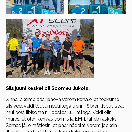
Siis juuni keskel oli Soomes Jukola.
Sinna läksime paar päeva varem kohale, et teeksime
siis veel veidi tõusumeetritega trenni. Silver kippus seal
mul eest libisema nii joostes kui rattaga. Veidi olin
mures, et olen kehvas vormis ja EM-il läheb raskeks.
Samas jälle mõtlesin, et paar nädalat varem jooksin
lihtsalt suvaliselt Pärnus korra käies oma 10 km