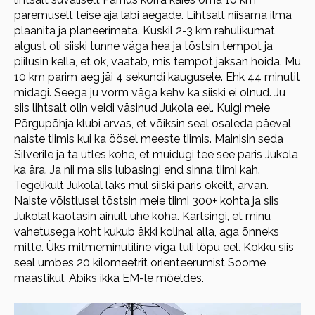
paremuselt teise aja läbi aegade. Lihtsalt niisama ilma
plaanita ja planeerimata. Kuskil 2-3 km rahulikumat
algust oli siiski tunne väga hea ja tõstsin tempot ja
piilusin kella, et ok, vaatab, mis tempot jaksan hoida. Mu
10 km parim aeg jäi 4 sekundi kaugusele. Ehk 44 minutit
midagi. Seega ju vorm väga kehv ka siiski ei olnud. Ju
siis lihtsalt olin veidi väsinud Jukola eel. Kuigi meie
Põrgupõhja klubi arvas, et võiksin seal osaleda päeval
naiste tiimis kui ka öösel meeste tiimis. Mainisin seda
Silverile ja ta ütles kohe, et muidugi tee see päris Jukola
ka ära. Ja nii ma siis lubasingi end sinna tiimi kah.
Tegelikult Jukolal läks mul siiski päris okeilt, arvan.
Naiste võistlusel tõstsin meie tiimi 300+ kohta ja siis
Jukolal kaotasin ainult ühe koha. Kartsingi, et minu
vahetusega koht kukub äkki kolinal alla, aga õnneks
mitte. Üks mitmeminutiline viga tuli lõpu eel. Kokku siis
seal umbes 20 kilomeetrit orienteerumist Soome
maastikul. Abiks ikka EM-le mõeldes.