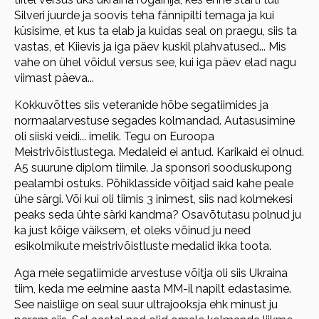
Silveri juurde ja soovis teha fännipilti temaga ja kui
küsisime, et kus ta elab ja kuidas seal on praegu, siis ta
vastas, et Kiievis ja iga päev kuskil plahvatused... Mis
vahe on ühel võidul versus see, kui iga päev elad nagu
viimast päeva...
Kokkuvõttes siis veteranide hõbe segatiimides ja
normaalarvestuse segades kolmandad. Autasusimine
oli siiski veidi... imelik. Tegu on Euroopa
Meistrivõistlustega. Medaleid ei antud. Karikaid ei olnud.
A5 suurune diplom tiimile. Ja sponsori sooduskupong
pealambi ostuks. Põhiklasside võitjad said kahe peale
ühe särgi. Või kui oli tiimis 3 inimest, siis nad kolmekesi
peaks seda ühte särki kandma? Osavõtutasu polnud ju
ka just kõige väiksem, et oleks võinud ju need
esikolmikute meistrivõistluste medalid ikka toota.
Aga meie segatiimide arvestuse võitja oli siis Ukraina
tiim, keda me eelmine aasta MM-il napilt edastasime.
See naisliige on seal suur ultrajooksja ehk minust ju