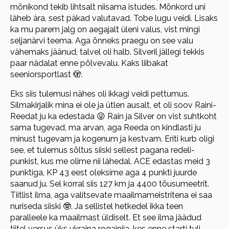
mõnikond tekib lihtsalt niisama istudes. Mõnkord uni
läheb ära, sest päkad valutavad. Tobe lugu veidi. Lisaks
ka mu parem jalg on aegajalt üleni valus, vist mingi
seljanärvi teema. Aga õnneks praegu on see valu
vähemaks jäänud, talvel oli halb. Silveril jällegi tekkis
paar nädalat enne põlvevalu. Kaks liibakat
seeniorsportlast 🫣.
Eks siis tulemusi nähes oli ikkagi veidi pettumus.
Silmakirjalik mina ei ole ja ütlen ausalt, et oli soov Raini-
Reedat ju ka edestada 😜 Rain ja Silver on vist suhtkoht
sama tugevad, ma arvan, aga Reeda on kindlasti ju
minust tugevam ja kogenum ja kestvam. Eriti kurb oligi
see, et tulemus sõltus siiski sellest pagana redeli-
punkist, kus me olime nii lähedal. ACE edastas meid 3
punktiga, KP 43 eest oleksime aga 4 punkti juurde
saanud ju. Sel korral siis 127 km ja 4400 tõusumeetrit.
Tiitlist ilma, aga valitsevate maailmameistritena ei saa
nuriseda siiski 🤓. Ja sellistel hetkedel ikka teen
paralleele ka maailmast üldiselt. Et see ilma jäädud
tiitel versus üks ukraina rogainija, kes enne starti tuli