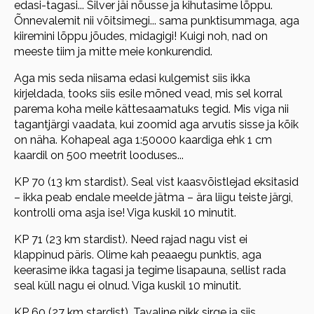
edasi-tagasi... Silver jäi nõusse ja kihutasime lõppu.
Õnnevalemit nii võitsimegi... sama punktisummaga, aga
kiiremini lõppu jõudes, midagigi! Kuigi noh, nad on
meeste tiim ja mitte meie konkurendid.
Aga mis seda niisama edasi kulgemist siis ikka
kirjeldada, tooks siis esile mõned vead, mis sel korral
parema koha meile kättesaamatuks tegid. Mis viga nii
tagantjärgi vaadata, kui zoomid aga arvutis sisse ja kõik
on näha. Kohapeal aga 1:50000 kaardiga ehk 1 cm
kaardil on 500 meetrit looduses...
KP 70 (13 km stardist). Seal vist kaasvõistlejad eksitasid
– ikka peab endale meelde jätma – ära liigu teiste järgi,
kontrolli oma asja ise! Viga kuskil 10 minutit.
KP 71 (23 km stardist). Need rajad nagu vist ei
klappinud päris. Olime kah peaaegu punktis, aga
keerasime ikka tagasi ja tegime lisapauna, sellist rada
seal küll nagu ei olnud. Viga kuskil 10 minutit.
KP 60 (27 km stardist). Tavaline pikk sirge ja siis