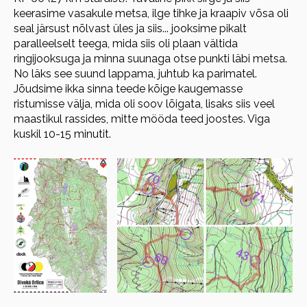
keerasime vasakule metsa, ilge tihke ja kraapiv võsa oli
seal järsust nõlvast üles ja siis... jooksime pikalt
paralleelselt teega, mida siis oli plaan vältida
ringijooksuga ja minna suunaga otse punkti läbi metsa.
No läks see suund lappama, juhtub ka parimatel.
Jõudsime ikka sinna teede kõige kaugemasse
ristumisse välja, mida oli soov lõigata, lisaks siis veel
maastikul rassides, mitte mööda teed joostes. Viga
kuskil 10-15 minutit.