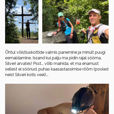
Õhtul võistluskottide valmis panemine ja minult puugi
eemaldamine. Issand kui palju ma pidin rajal sööma,
Silveri arvates! Psst... võib mainida, et ma enamust
sellest ei söönud, puhas kaasastassimise rõõm (pooled
neist Silveri kotis veel)...