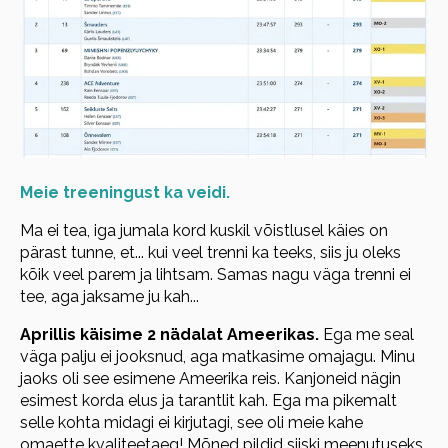
Meie treeningust ka veidi.
Ma ei tea, iga jumala kord kuskil võistlusel käies on
pärast tunne, et... kui veel trenni ka teeks, siis ju oleks
kõik veel parem ja lihtsam. Samas nagu väga trenni ei
tee, aga jaksame ju kah...
Aprillis käisime 2 nädalat Ameerikas.
Ega me seal
väga palju ei jooksnud, aga matkasime omajagu. Minu
jaoks oli see esimene Ameerika reis. Kanjoneid nägin
esimest korda elus ja tarantlit kah. Ega ma pikemalt
selle kohta midagi ei kirjutagi, see oli meie kahe
omaette kvaliteetaeg! Mõned pildid siiski meenutuseks.