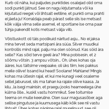
Kurb oli näha, kui paljudes punktides osalejad olid oma
sodi punkti jätnud. See on nagu kirjutamata või ka
kirjutatud reegel või lihtsalt eetiline, et punkti oma prahti
ei jäeta ju! Korraldaja peab pärast selle siis ise metsast
kõik välja viima selle asemel, et sportlane ise oma paar
tühja pakendit kotis metsast välja viib.
Võistluskott oli täis poolikuid näritud asju... No ei jaksa
mina tervet seda martsipani ära süüa. Silver muudkui
kontrollis mind rajal, palju ma olen söönud. Kas söid ära
selle? Kas sõid terve geeli ära? Mina pobisesin, et 2
sõõmu võtsin. 3 ampsu võtsin... Oh, ühes kohas oja
ääres, kus täitsime veepaake, oli üks tiim, kes pakkus
meile oliive! Issand kui head! Soolane! Mahlane! Mingis
kohas ma ütlesin rajal, et kui me kunagi veel osaleme
sellel jaburusel, siis ma tahan ka rajale oliive kaasa. Ja
kilu. Ja isegi mainisin, et praegu jooks heameelega ühe
külma õlle... kuskil vastu hommikut. See toitumise
teema on mulle keeruline. Olen suur magusasõber, aga
sellise pingutuse ja kuumusega käib kõik see nii vastu
lihtsalt. Ühes kohas nägime rajal murelipuud, see oli