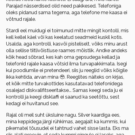
Parajad nässerdised olid need pakikesed. Telefoniga
oleks pidanud sama tegema, aga telefone me kaasa ei
võtnud rajale.
Stardi eel muidugi ei toimunud mitte mingit kontolli, mis
kell kellel käel või kas keelatud seadmeid kuskil kotis.
Usalda, aga kontrolli, kasvõi pisteliselt, võiks minu arust
olla sellise tiitlivõistluse raames mõistlik. Andke andeks
kõik head sõbrad, kes kah oma gepsudega kellad ja
telefonid rajale kaasa võtsid ilma turvapakkimata. Isegi
kui poodiumile ei pretendeeri, siis ju reeglid võiks kõigile
ikka kehtida, arvan mina 🥹. Reeglites näiteks on kirjas,
et kõik mitte turvakottides kasutatavad telefonidega
osalejad diskvalifitseeritakse... Samas keegi seda ju ei
kontrolli ja keegi disklaffi ei saanud ka seetõttu, sest
kedagi ei huvitanud see.
Rajal oli meil suht üksluine nagu. Silver kaardiga ees,
mina keppidega järgi rühkimas, aegajalt ka kummis, kui
pikematel tõusudel ei tahtnud vahet sisse lasta. Eks ma
siis alati proovin, et seda kummi pingule ei laseks, aga