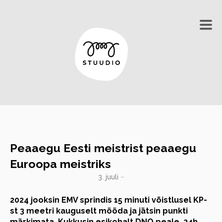
Peaaegu Eesti meistrist peaaegu
Euroopa meistriks
3. juuli
–
2024 jooksin EMV sprindis 15 minuti võistlusel KP-
st 3 meetri kauguselt mööda ja jätsin punkti
märkimata. Kukkusin esikohalt DNQ peale. 24h