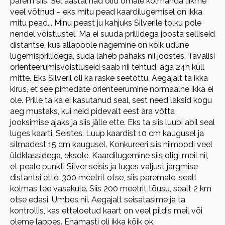
parem siis. Sel aastal nad olid omale kolmanda liikme
veel võtnud – eks mitu pead kaardilugemisel on ikka
mitu pead... Minu peast ju kahjuks Silverile tolku pole
nendel võistlustel. Ma ei suuda prillidega joosta selliseid
distantse, kus allapoole nägemine on kõik udune
lugemisprillidega, süda läheb pahaks nii joostes. Tavalisi
orienteerumisvõistluseid saab nii tehtud, aga 24h küll
mitte. Eks Silveril oli ka raske seetõttu. Aegajalt ta ikka
kirus, et see pimedate orienteerumine normaalne ikka ei
ole. Prille ta ka ei kasutanud seal, sest need läksid kogu
aeg mustaks, kui neid pidevalt eest ära võtta
jooksimise ajaks ja siis jälle ette. Eks ta siis luubi abil seal
luges kaarti. Seistes. Luup kaardist 10 cm kaugusel ja
silmadest 15 cm kaugusel. Konkureeri siis niimoodi veel
üldklassidega, eksole. Kaardilugemine siis oligi meil nii,
et peale punkti Silver seisis ja luges valjust järgmise
distantsi ette. 300 meetrit otse, siis paremale, sealt
kolmas tee vasakule. Siis 200 meetrit tõusu, sealt 2 km
otse edasi. Umbes nii. Aegajalt seisatasime ja ta
kontrollis, kas etteloetud kaart on veel pildis meil või
oleme lappes. Enamasti oli ikka kõik ok.