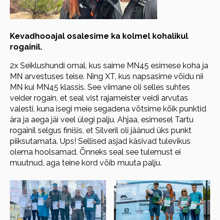
Kevadhooajal osalesime ka kolmel kohalikul
rogainil.
2x Seiklushundi omal, kus saime MN45 esimese koha ja
MN arvestuses teise. Ning XT, kus napsasime võidu nii
MN kui MN45 klassis. See viimane oli selles suhtes
veider rogain, et seal vist rajameister veidi arvutas
valesti, kuna isegi meie segadena võtsime kõik punktid
ära ja aega jäi veel ülegi palju. Ahjaa, esimesel Tartu
rogainil selgus finišis, et Silveril oli jäänud üks punkt
piiksutamata. Ups! Sellised asjad käsivad tulevikus
olema hoolsamad. Õnneks seal see tulemust ei
muutnud, aga teine kord võib muuta palju.