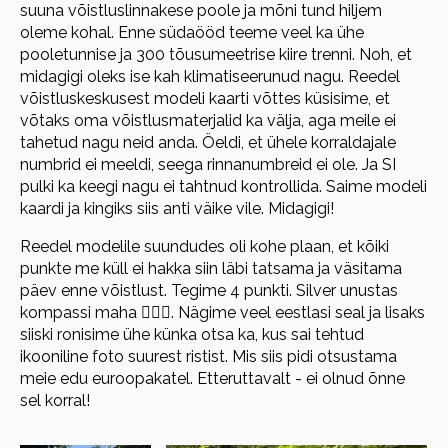
suuna võistluslinnakese poole ja mõni tund hiljem
oleme kohal. Enne südaööd teeme veel ka ühe
pooletunnise ja 300 tõusumeetrise kiire trenni. Noh, et
midagigi oleks ise kah klimatiseerunud nagu. Reedel
võistluskeskusest modeli kaarti võttes küsisime, et
võtaks oma võistlusmaterjalid ka välja, aga meile ei
tahetud nagu neid anda. Öeldi, et ühele korraldajale
numbrid ei meeldi, seega rinnanumbreid ei ole. Ja SI
pulki ka keegi nagu ei tahtnud kontrollida. Saime modeli
kaardi ja kingiks siis anti väike vile. Midagigi!
Reedel modelile suundudes oli kohe plaan, et kõiki
punkte me küll ei hakka siin läbi tatsama ja väsitama
päev enne võistlust. Tegime 4 punkti. Silver unustas
kompassi maha 🤷🏽‍♀️. Nägime veel eestlasi seal ja lisaks
siiski ronisime ühe künka otsa ka, kus sai tehtud
ikooniline foto suurest ristist. Mis siis pidi otsustama
meie edu euroopakatel. Etteruttavalt - ei olnud õnne
sel korral!