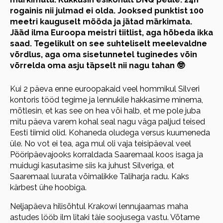
rogainis nii julmad ei olda. Jooksed punktist 100
meetri kauguselt mööda ja jätad märkimata.
Jääd ilma Euroopa meistri tiitlist, aga hõbeda ikka
saad. Tegelikult on see suhteliselt meelevaldne
võrdlus, aga oma sisetunnetel tuginedes võin
võrrelda oma asju täpselt nii nagu tahan 🤓
Kui 2 päeva enne euroopakaid veel hommikul Silveri
kontoris tööd tegime ja lennukile hakkasime minema,
mõtlesin, et kas see on hea või halb, et me pole juba
mitu päeva varem kohal seal nagu väga paljud teised
Eesti tiimid olid. Kohaneda oludega versus kuumeneda
üle. No vot ei tea, aga mul oli vaja teisipäeval veel
Pööripäevajooks korraldada Saaremaal koos isaga ja
muidugi kasutasime siis ka juhust Silveriga, et
Saaremaal luurata võimalikke Taliharja radu. Kaks
kärbest ühe hoobiga.
Neljapäeva hilisõhtul Krakowi lennujaamas maha
astudes lööb ilm litaki täie soojusega vastu. Võtame