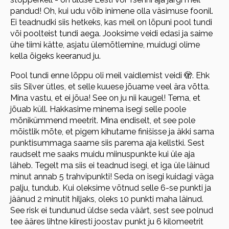
pandud! Oh, kui udu võib inimene olla väsimuse foonil.
Ei teadnudki siis hetkeks, kas meil on lõpuni pool tundi
või poolteist tundi aega. Jooksime veidi edasi ja saime
ühe tiimi kätte, asjatu ülemõtlemine, muidugi olime
kella õigeks keeranud ju.
Pool tundi enne lõppu oli meil vaidlemist veidi 🫣. Ehk
siis Silver ütles, et selle kuuese jõuame veel ära võtta.
Mina vastu, et ei jõua! See on ju nii kaugel! Tema, et
jõuab küll. Hakkasime minema isegi selle poole
mõnikümmend meetrit. Mina endiselt, et see pole
mõistlik mõte, et pigem kihutame finišisse ja äkki sama
punktisummaga saame siis parema aja kellstki. Sest
raudselt me saaks muidu miinuspunkte kui üle aja
läheb. Tegelt ma siis ei teadnud isegi, et iga üle läinud
minut annab 5 trahvipunkti! Seda on isegi kuidagi väga
palju, tundub. Kui oleksime võtnud selle 6-se punkti ja
jäänud 2 minutit hiljaks, oleks 10 punkti maha läinud.
See risk ei tundunud üldse seda väärt, sest see polnud
tee ääres lihtne kiiresti joostav punkt ju 6 kilomeetrit