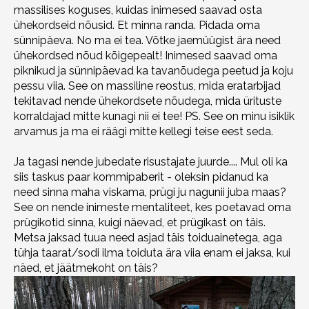
massilises koguses, kuidas inimesed saavad osta
ühekordseid nõusid. Et minna randa. Pidada oma
sünnipäeva. No ma ei tea. Võtke jaemüügist ära need
ühekordsed nõud kõigepealt! Inimesed saavad oma
piknikud ja sünnipäevad ka tavanõudega peetud ja koju
pessu viia. See on massiline reostus, mida eratarbijad
tekitavad nende ühekordsete nõudega, mida ürituste
korraldajad mitte kunagi nii ei tee! PS. See on minu isiklik
arvamus ja ma ei räägi mitte kellegi teise eest seda.
Ja tagasi nende jubedate risustajate juurde.... Mul oli ka
siis taskus paar kommipaberit - oleksin pidanud ka
need sinna maha viskama, prügi ju nagunii juba maas?
See on nende inimeste mentaliteet, kes poetavad oma
prügikotid sinna, kuigi näevad, et prügikast on täis.
Metsa jaksad tuua need asjad täis toiduainetega, aga
tühja taarat/sodi ilma toiduta ära viia enam ei jaksa, kui
näed, et jäätmekoht on täis?