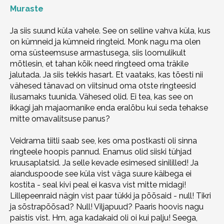
Muraste
Ja siis suund küla vahele. See on selline vahva küla, kus
on kümneid ja kümneid ringteid. Monk nagu ma olen
oma süsteemsuse armastusega, siis loomulikult
mõtlesin, et tahan kõik need ringteed oma träkile
jalutada. Ja siis tekkis hasart. Et vaataks, kas tõesti nii
vähesed tänavad on viitsinud oma otste ringteesid
ilusamaks tuunida. Vähesed olid. Ei tea, kas see on
ikkagi jah majaomanike enda eralõbu kui seda tehakse
mitte omavalitsuse panus?
Veidrama tiitli saab see, kes oma postkasti oli sinna
ringteele hoopis pannud. Enamus olid siiski tühjad
kruusaplatsid. Ja selle kevade esimesed sinililled! Ja
aianduspoode see küla vist väga suure käibega ei
kostita - seal kivi peal ei kasva vist mitte midagi!
Lillepeenraid nägin vist paar tükki ja põõsaid - null! Tikri
ja sõstrapõõsad? Null! Viljapuud? Paaris hoovis nagu
paistis vist. Hm, aga kadakaid oli oi kui palju! Seega,