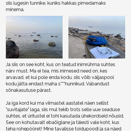
siis lugesin tunnike, kuniks hakkas pimedamaks
minema.
Ja siis on see koht, kus on teatud inimrühma suhtes
närv must. Ma ei tea, mis inimesed need on, kes
arvavad, et kui pole enda kodu, siis võib väljaspool
kodu jätta endast maha s***hunnikud. Vabandust
sõnakasutuse pärast.
Ja iga kord kui ma viimastel aastatel näen sellist
"suvitajate" laga, siis mul tekib trots selle uue seaduse
suhtes, et üritustel ei tohi kasutada ühekordseid nõusid.
See on kohutavalt ebaõiglane ja täiesti vale koht, kus
teha rohepööret! Mine tavalisse toidupoodi ja sa näed