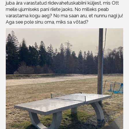
juba ära varastatud riidevahetuskabiini küljest, mis Ott
meile ujumiseks pani riiete jaoks. No milleks peab
varastama kogu aeg? No ma saan aru, et nunnu nagi ju!
Aga see pole sinu oma, miks sa võtad?