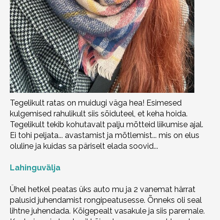
Tegelikult ratas on muidugi väga hea! Esimesed
kulgemised rahulikult siis sõiduteel, et keha hoida.
Tegelikult tekib kohutavalt palju mõtteid liikumise ajal.
Ei tohi peljata... avastamist ja mõtlemist... mis on elus
oluline ja kuidas sa päriselt elada soovid...
Lahinguvälja
Ühel hetkel peatas üks auto mu ja 2 vanemat härrat
palusid juhendamist rongipeatusesse. Õnneks oli seal
lihtne juhendada. Kõigepealt vasakule ja siis paremale.