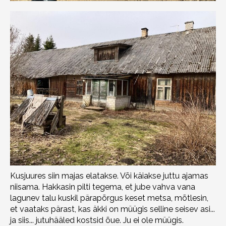
Kusjuures siin majas elatakse. Või käiakse juttu ajamas
niisama. Hakkasin pilti tegema, et jube vahva vana
lagunev talu kuskil pärapõrgus keset metsa, mõtlesin,
et vaataks pärast, kas äkki on müügis selline seisev asi...
ja siis... jutuhääled kostsid õue. Ju ei ole müügis.