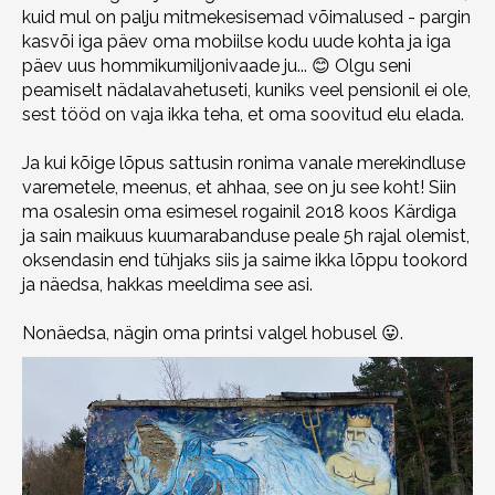
kuid mul on palju mitmekesisemad võimalused - pargin
kasvõi iga päev oma mobiilse kodu uude kohta ja iga
päev uus hommikumiljonivaade ju... 😊 Olgu seni
peamiselt nädalavahetuseti, kuniks veel pensionil ei ole,
sest tööd on vaja ikka teha, et oma soovitud elu elada.
Ja kui kõige lõpus sattusin ronima vanale merekindluse
varemetele, meenus, et ahhaa, see on ju see koht! Siin
ma osalesin oma esimesel rogainil 2018 koos Kärdiga
ja sain maikuus kuumarabanduse peale 5h rajal olemist,
oksendasin end tühjaks siis ja saime ikka lõppu tookord
ja näedsa, hakkas meeldima see asi.
Nonäedsa, nägin oma printsi valgel hobusel 😛.