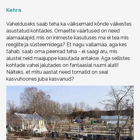
Kehra
Vahelduseks saab teha ka väiksemaid kõnde väikestes
asustatud kohtades. Omaette väärtused on need
aiamaalapid, mis on inimeste kasutuses ma ei tea mis
reeglite ja süsteemidega? Et nagu vallamaa, aga kes
tahab, saab oma peenrad teha - ei saagi aru, mis
alustel neid maajuppe kasutada antakse. Aga sellistes
kohtade vahel jalutades on fantaasial ruumi alati!
Näiteks, et mitu aastat need tomatid on seal
kasvuhoones juba kasvanud?