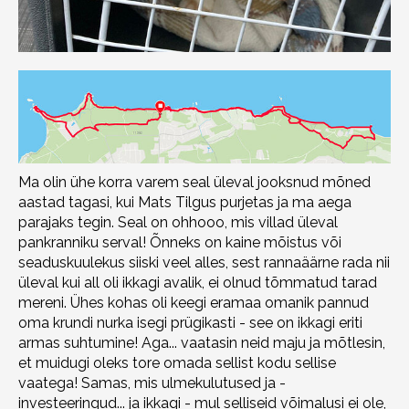
Ma olin ühe korra varem seal üleval jooksnud mõned
aastad tagasi, kui Mats Tilgus purjetas ja ma aega
parajaks tegin. Seal on ohhooo, mis villad üleval
pankranniku serval! Õnneks on kaine mõistus või
seaduskuulekus siiski veel alles, sest rannaäärne rada nii
üleval kui all oli ikkagi avalik, ei olnud tõmmatud tarad
mereni. Ühes kohas oli keegi eramaa omanik pannud
oma krundi nurka isegi prügikasti - see on ikkagi eriti
armas suhtumine! Aga... vaatasin neid maju ja mõtlesin,
et muidugi oleks tore omada sellist kodu sellise
vaatega! Samas, mis ulmekulutused ja -
investeeringud... ja ikkagi - mul selliseid võimalusi ei ole,