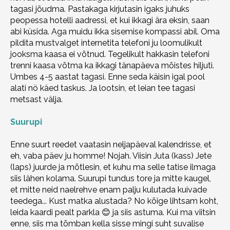
tagasi jõudma. Pastakaga kirjutasin igaks juhuks
peopessa hotelli aadressi, et kui ikkagi ära eksin, saan
abi küsida. Aga muidu ikka sisemise kompassi abil. Oma
pildita mustvalget internetita telefoni ju loomulikult
jooksma kaasa ei võtnud. Tegelikult hakkasin telefoni
trenni kaasa võtma ka ikkagi tänapäeva mõistes hiljuti.
Umbes 4-5 aastat tagasi. Enne seda käisin igal pool
alati nö käed taskus. Ja lootsin, et leian tee tagasi
metsast välja.
Suurupi
Enne suurt reedet vaatasin neljapäeval kalendrisse, et
eh, vaba päev ju homme! Nojah. Viisin Juta (kass) Jete
(laps) juurde ja mõtlesin, et kuhu ma selle tatise ilmaga
siis lähen kolama. Suurupi tundus tore ja mitte kaugel,
et mitte neid naelrehve enam palju kulutada kuivade
teedega... Kust matka alustada? No kõige lihtsam koht,
leida kaardi pealt parkla 😊 ja siis astuma. Kui ma viitsin
enne, siis ma tõmban kella sisse mingi suht suvalise