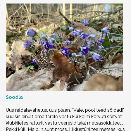
Soodla
Uus nädalavahetus, uus plaan. “Valel pool teed sõidad!”
kuulsin ainult oma terele vastu kui kolm kõrvuti sõitvat
klubiriietes ratturit vastu veeresid laial metsasõiduteel…
Pekki küll! Ma olin suht moss. Liiklustühi tee metsas, kus