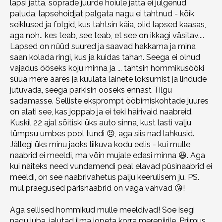
lapsi jätta, sõprade juurde hoiule jätta ei julgenud
paluda, lapsehoidjat palgata nagu ei tahtnud - kõik
seiklused ja folgid, kus tahtsin käia, olid lapsed kaasas,
aga noh.. kes teab, see teab, et see on ikkagi väsitav....
Lapsed on nüüd suured ja saavad hakkama ja mina
saan kolada ringi, kus ja kuidas tahan. Seega ei olnud
vajadus ööseks koju minna ja ... tahtsin hommikusööki
süüa mere ääres ja kuulata lainete loksumist ja lindude
jutuvada, seega parkisin ööseks ennast Tilgu
sadamasse. Selliste eksprompt ööbimiskohtade juures
on alati see, kas joppab ja ei teki häirivaid naabreid.
Kuskil 22 ajal sõitiski üks auto sinna, kust lasti valju
tümpsu umbes pool tundi 😣, aga siis nad lahkusid.
Jällegi üks minu jaoks liikuva kodu eelis - kui mulle
naabrid ei meeldi, ma võin mujale edasi minna 😆. Aga
kui näiteks need vundamendi peal elavad püsinaabrid ei
meeldi, on see naabrivahetus palju keerulisem ju. PS.
mul praegused pärisnaabrid on väga vahvad 😘!
Aga sellised hommikud mulle meeldivad! Soe isegi
nagu juba, jalutad ilma jopeta korra merepiirile. Priimus...