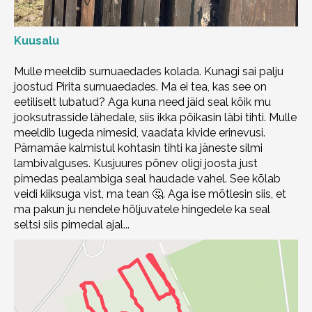
Kuusalu
Mulle meeldib surnuaedades kolada. Kunagi sai palju
joostud Pirita surnuaedades. Ma ei tea, kas see on
eetiliselt lubatud? Aga kuna need jäid seal kõik mu
jooksutrasside lähedale, siis ikka põikasin läbi tihti. Mulle
meeldib lugeda nimesid, vaadata kivide erinevusi.
Pärnamäe kalmistul kohtasin tihti ka jäneste silmi
lambivalguses. Kusjuures põnev oligi joosta just
pimedas pealambiga seal haudade vahel. See kõlab
veidi kiiksuga vist, ma tean 🤔. Aga ise mõtlesin siis, et
ma pakun ju nendele hõljuvatele hingedele ka seal
seltsi siis pimedal ajal...