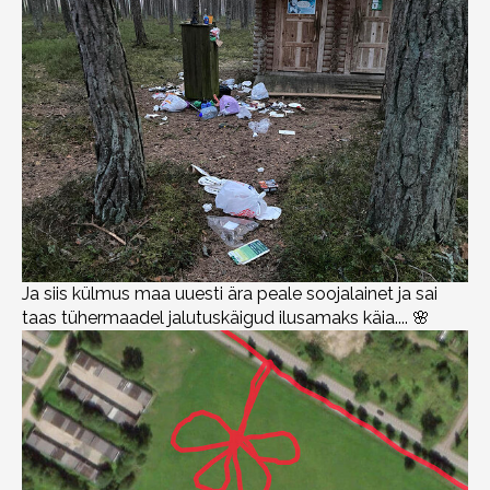
Ja siis külmus maa uuesti ära peale soojalainet ja sai
taas tühermaadel jalutuskäigud ilusamaks käia.... 🌸