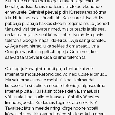
Kuulmine ei olnud neil kõige teravam, aga ehk nad
kohale jõudsid. Ja siis mõtlesin sellele põlvkondade
erinevusele. Eelmisel päeval pidin Kuressaares sõitma
Ida-Niidu Lasteaia kõrvalt läbi Kaie juurest. Isa võttis
paberi ja pliiatsi ja hakkas skeemi tegema mulle, jooned,
tänavad, vist tänavate nimed, mis ta teadis ja siis seal
on lasteaed ja siis seal kõrval kohe... Nojah. Ma panin
telefonis Google mapsi Ida-Niidu LA ja saingi kohale...
🤭 Aga need härrad ju ka seiklesid omapead... ilma
Google mapsita. Tegelikult äge ju. On inimesi, kes
saavad tänapeval liikuda ka ilma telefonita.
On isegi ju kunagi niimoodi palju tehtud kui veel
internetita mobiiltelefonid olid või neid üldse ei olnud...
Ma sain oma esimese mobiili ülikooli kolmandal
kursusel... Ja siis olid ka need telefonid ju alguses ilma
internetipildita... Kui käisin tööreisidel välismaal, siis
võtsin alati jooksuriided kaasa, et õhtuti võõrastes
linnades joosta. Kuidas siis tegin, et ära ei eksiks?
Tavaliselt jätsin meelde mingi kõrge hoone hotelli
kõrval, et seda ikka kaugelt näen, siis tean, kuhu pean