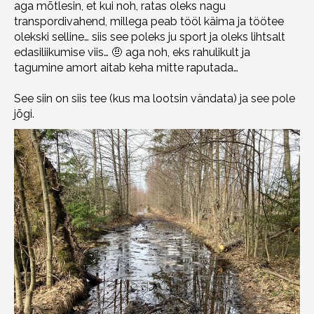
aga mõtlesin, et kui noh, ratas oleks nagu
transpordivahend, millega peab tööl käima ja töötee
olekski selline… siis see poleks ju sport ja oleks lihtsalt
edasiliikumise viis… 🤨 aga noh, eks rahulikult ja
tagumine amort aitab keha mitte raputada…
See siin on siis tee (kus ma lootsin vändata) ja see pole
jõgi.