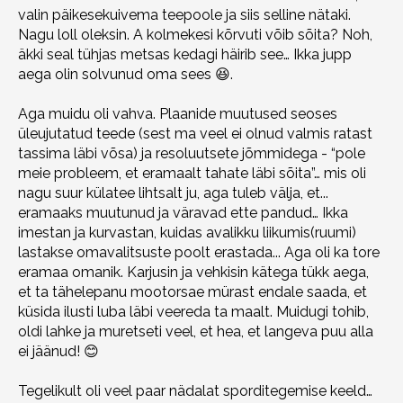
valin päikesekuivema teepoole ja siis selline nätaki.
Nagu loll oleksin. A kolmekesi kõrvuti võib sõita? Noh,
äkki seal tühjas metsas kedagi häirib see… Ikka jupp
aega olin solvunud oma sees 😆.
Aga muidu oli vahva. Plaanide muutused seoses
üleujutatud teede (sest ma veel ei olnud valmis ratast
tassima läbi võsa) ja resoluutsete jõmmidega - “pole
meie probleem, et eramaalt tahate läbi sõita”… mis oli
nagu suur külatee lihtsalt ju, aga tuleb välja, et...
eramaaks muutunud ja väravad ette pandud… Ikka
imestan ja kurvastan, kuidas avalikku liikumis(ruumi)
lastakse omavalitsuste poolt erastada... Aga oli ka tore
eramaa omanik. Karjusin ja vehkisin kätega tükk aega,
et ta tähelepanu mootorsae mürast endale saada, et
küsida ilusti luba läbi veereda ta maalt. Muidugi tohib,
oldi lahke ja muretseti veel, et hea, et langeva puu alla
ei jäänud! 😊
Tegelikult oli veel paar nädalat sporditegemise keeld…