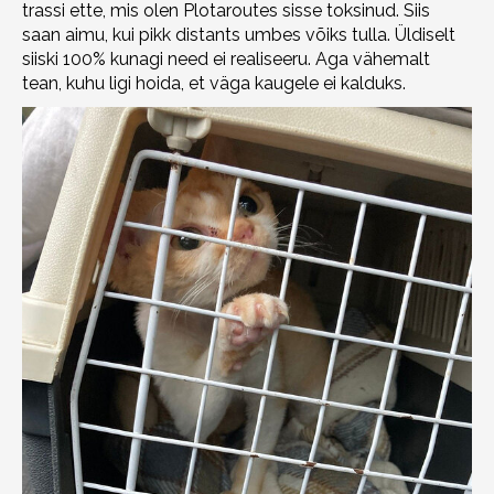
trassi ette, mis olen Plotaroutes sisse toksinud. Siis
saan aimu, kui pikk distants umbes võiks tulla. Üldiselt
siiski 100% kunagi need ei realiseeru. Aga vähemalt
tean, kuhu ligi hoida, et väga kaugele ei kalduks.