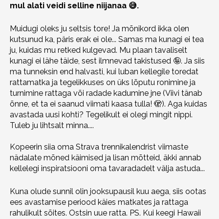
mul alati veidi selline niijanaa 😅.
Muidugi oleks ju seltsis tore! Ja mõnikord ikka olen
kutsunud ka, päris erak ei ole... Samas ma kunagi ei tea
ju, kuidas mu retked kulgevad. Mu plaan tavaliselt
kunagi ei lähe täide, sest ilmnevad takistused 🤪. Ja siis
ma tunneksin end halvasti, kui luban kellegile toredat
rattamatka ja tegelikkuses on üks lõputu ronimine ja
turnimine rattaga või radade kadumine jne (Viivi tänab
õnne, et ta ei saanud viimati kaasa tulla! 🫣). Aga kuidas
avastada uusi kohti? Tegelikult ei olegi mingit nippi.
Tuleb ju lihtsalt minna....
Kopeerin siia oma Strava trennikalendrist viimaste
nädalate mõned käimised ja lisan mõtteid, äkki annab
kellelegi inspiratsiooni oma tavaradadelt välja astuda...
Kuna olude sunnil olin jooksupausil kuu aega, siis ootas
ees avastamise periood käies matkates ja rattaga
rahulikult sõites. Ostsin uue ratta. PS. Kui keegi Hawaii