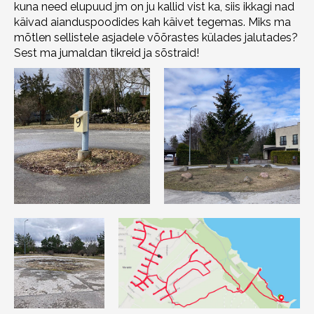
kuna need elupuud jm on ju kallid vist ka, siis ikkagi nad
käivad aianduspoodides kah käivet tegemas. Miks ma
mõtlen sellistele asjadele võõrastes külades jalutades?
Sest ma jumaldan tikreid ja sõstraid!